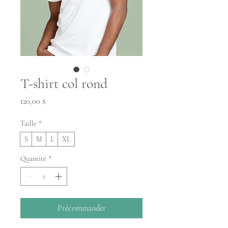
T-shirt col rond
Prix
120,00 $
Taille
*
S
M
L
XL
Quantité
*
Précommander